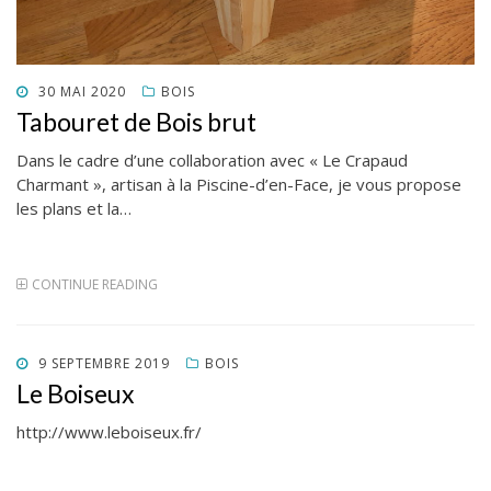
POSTED
30 MAI 2020
BOIS
ON
Tabouret de Bois brut
Dans le cadre d’une collaboration avec « Le Crapaud
Charmant », artisan à la Piscine-d’en-Face, je vous propose
les plans et la…
CONTINUE READING
POSTED
9 SEPTEMBRE 2019
BOIS
ON
Le Boiseux
http://www.leboiseux.fr/