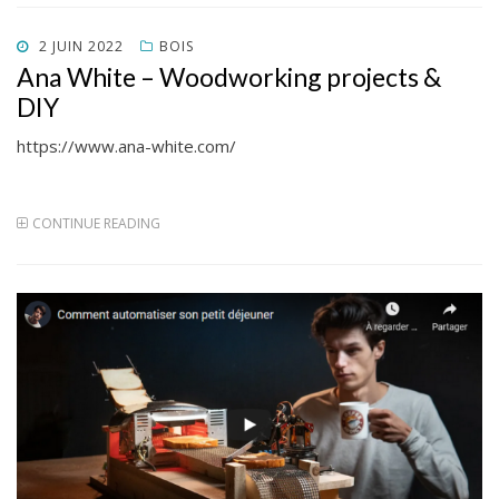
POSTED
2 JUIN 2022
BOIS
ON
Ana White – Woodworking projects &
DIY
https://www.ana-white.com/
CONTINUE READING