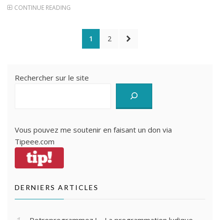
CONTINUE READING
Pagination
PAGE
PAGE
NEXT
1
2
des
PAGE
publications
Rechercher sur le site
Vous pouvez me soutenir en faisant un don via
Tipeee.com
DERNIERS ARTICLES
Retroprogrammez ! – La programmation ludique