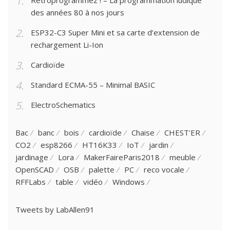
des années 80 à nos jours
ESP32-C3 Super Mini et sa carte d’extension de
rechargement Li-Ion
Cardioïde
Standard ECMA-55 – Minimal BASIC
ElectroSchematics
Bac
banc
bois
cardioïde
Chaise
CHEST'ER
CO2
esp8266
HT16K33
IoT
jardin
jardinage
Lora
MakerFaireParis2018
meuble
OpenSCAD
OSB
palette
PC
reco vocale
RFFLabs
table
vidéo
Windows
Tweets by LabAllen91