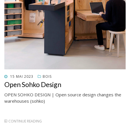
POSTED
15 MAI 2023
BOIS
ON
Open Sohko Design
OPEN SOHKO DESIGN | Open source design changes the
warehouses (sohko)
CONTINUE READING