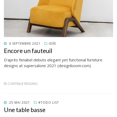
POSTED
6 SEPTEMBRE 2021
IDÉE
ON
Encore un fauteuil
D’après fenabel debuts elegant yet functional furniture
designs at supersalone 2021 (designboom.com)
CONTINUE READING
POSTED
25 MAI 2021
#TODO LIST
ON
Une table basse