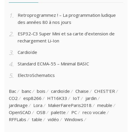
Retroprogrammez ! – La programmation ludique
des années 80 à nos jours
ESP32-C3 Super Mini et sa carte d’extension de
rechargement Li-Ion
Cardioïde
Standard ECMA-55 – Minimal BASIC
ElectroSchematics
Bac
banc
bois
cardioïde
Chaise
CHEST'ER
CO2
esp8266
HT16K33
IoT
jardin
jardinage
Lora
MakerFaireParis2018
meuble
OpenSCAD
OSB
palette
PC
reco vocale
RFFLabs
table
vidéo
Windows