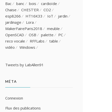
Bac
banc
bois
cardioïde
Chaise
CHEST'ER
CO2
esp8266
HT16K33
IoT
jardin
jardinage
Lora
MakerFaireParis2018
meuble
OpenSCAD
OSB
palette
PC
reco vocale
RFFLabs
table
vidéo
Windows
Tweets by LabAllen91
MÉTA
Connexion
Flux des publications