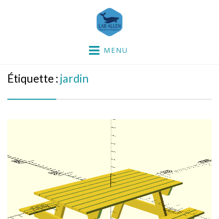
Lab'Allen
partie dans la mer !
MENU
Étiquette :
jardin