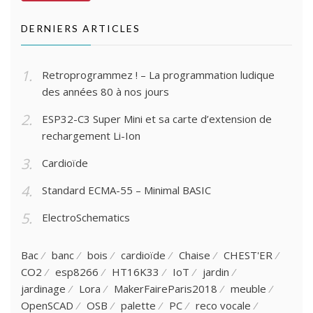
DERNIERS ARTICLES
Retroprogrammez ! – La programmation ludique
des années 80 à nos jours
ESP32-C3 Super Mini et sa carte d’extension de
rechargement Li-Ion
Cardioïde
Standard ECMA-55 – Minimal BASIC
ElectroSchematics
Bac
banc
bois
cardioïde
Chaise
CHEST'ER
CO2
esp8266
HT16K33
IoT
jardin
jardinage
Lora
MakerFaireParis2018
meuble
OpenSCAD
OSB
palette
PC
reco vocale