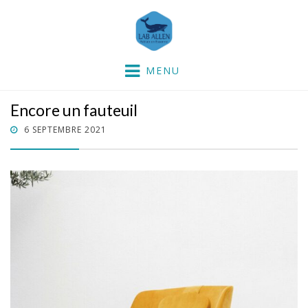
Lab'Allen
partie dans la mer !
MENU
Encore un fauteuil
POSTED
6 SEPTEMBRE 2021
ON