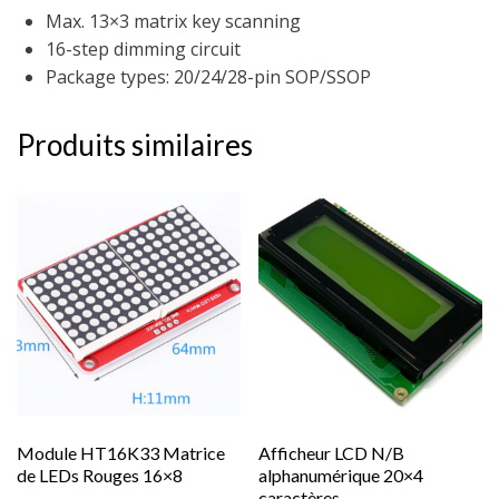
Max. 13×3 matrix key scanning
16-step dimming circuit
Package types: 20/24/28-pin SOP/SSOP
Produits similaires
Module HT16K33 Matrice
Afficheur LCD N/B
de LEDs Rouges 16×8
alphanumérique 20×4
caractères