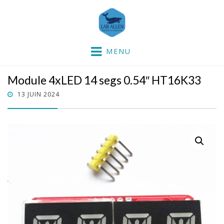
Lab'Allen
partie dans la mer !
MENU
Module 4xLED 14 segs 0.54″ HT16K33
POSTED
13 JUIN 2024
ON