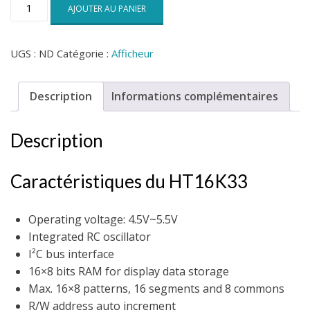
quantité
AJOUTER AU PANIER
de
Module
4xLED
UGS :
ND
Catégorie :
Afficheur
14
segs
0.54"
Description
Informations complémentaires
HT16K33
Description
Caractéristiques du HT16K33
Operating voltage: 4.5V~5.5V
Integrated RC oscillator
I²C bus interface
16×8 bits RAM for display data storage
Max. 16×8 patterns, 16 segments and 8 commons
R/W address auto increment