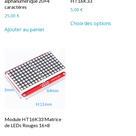
alphanumérique 20×4
HT16K33
caractères
5,00
€
25,00
€
Ce
Choix des options
produit
Ajouter au panier
a
plusieurs
variations.
Les
options
peuvent
être
choisies
sur
la
page
du
Module HT16K33 Matrice
produit
de LEDs Rouges 16×8