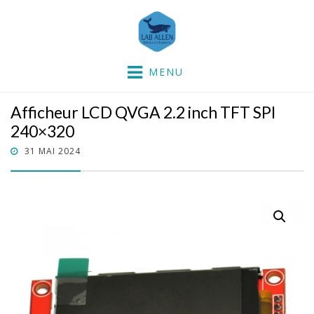
Lab'Allen
partie dans la mer !
MENU
Afficheur LCD QVGA 2.2 inch TFT SPI
240×320
POSTED
31 MAI 2024
ON