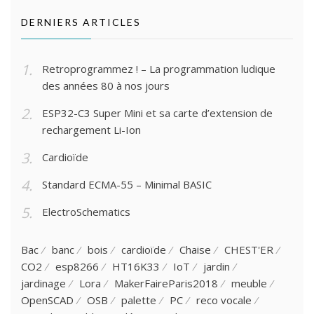
DERNIERS ARTICLES
Retroprogrammez ! – La programmation ludique
des années 80 à nos jours
ESP32-C3 Super Mini et sa carte d’extension de
rechargement Li-Ion
Cardioïde
Standard ECMA-55 – Minimal BASIC
ElectroSchematics
Bac
banc
bois
cardioïde
Chaise
CHEST'ER
CO2
esp8266
HT16K33
IoT
jardin
jardinage
Lora
MakerFaireParis2018
meuble
OpenSCAD
OSB
palette
PC
reco vocale