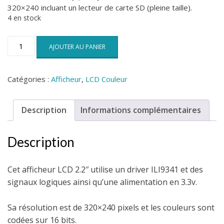
320×240 incluant un lecteur de carte SD (pleine taille).
4 en stock
quantité
AJOUTER AU PANIER
de
Afficheur
LCD
Catégories :
Afficheur
,
LCD Couleur
QVGA
2.2
inch
Description
Informations complémentaires
TFT
SPI
Description
240x320
Cet afficheur LCD 2.2″ utilise un driver ILI9341 et des
signaux logiques ainsi qu’une alimentation en 3.3v.
Sa résolution est de 320×240 pixels et les couleurs sont
codées sur 16 bits.