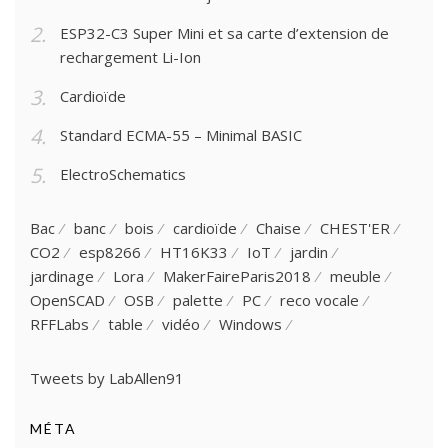
ESP32-C3 Super Mini et sa carte d’extension de
rechargement Li-Ion
Cardioïde
Standard ECMA-55 – Minimal BASIC
ElectroSchematics
Bac
banc
bois
cardioïde
Chaise
CHEST'ER
CO2
esp8266
HT16K33
IoT
jardin
jardinage
Lora
MakerFaireParis2018
meuble
OpenSCAD
OSB
palette
PC
reco vocale
RFFLabs
table
vidéo
Windows
Tweets by LabAllen91
MÉTA