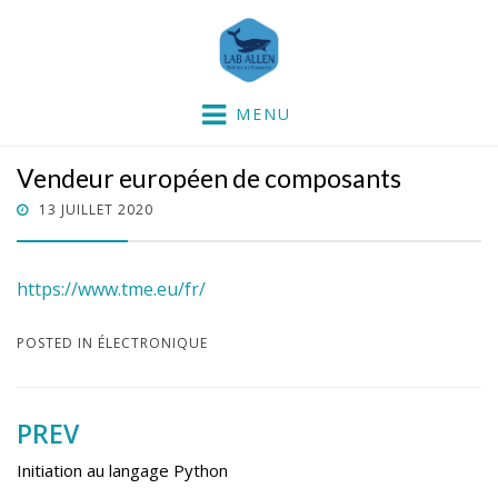
Lab'Allen
partie dans la mer !
MENU
Vendeur européen de composants
POSTED
13 JUILLET 2020
ON
https://www.tme.eu/fr/
POSTED IN
ÉLECTRONIQUE
PREV
Navigation
de
Initiation au langage Python