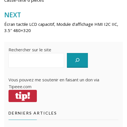
de
Casse-tête 6 pièces
l’article
NEXT
Écran tactile LCD capacitif, Module d’affichage HMI I2C IIC,
3.5″ 480×320
Rechercher sur le site
Vous pouvez me soutenir en faisant un don via
Tipeee.com
DERNIERS ARTICLES