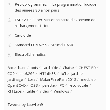
Retroprogrammez ! – La programmation ludique
des années 80 à nos jours
ESP32-C3 Super Mini et sa carte d’extension de
rechargement Li-Ion
Cardioïde
Standard ECMA-55 – Minimal BASIC
ElectroSchematics
Bac
banc
bois
cardioïde
Chaise
CHEST'ER
CO2
esp8266
HT16K33
IoT
jardin
jardinage
Lora
MakerFaireParis2018
meuble
OpenSCAD
OSB
palette
PC
reco vocale
RFFLabs
table
vidéo
Windows
Tweets by LabAllen91