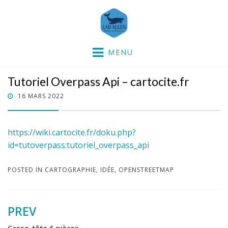
Lab'Allen
partie dans la mer !
MENU
Tutoriel Overpass Api – cartocite.fr
POSTED
16 MARS 2022
ON
https://wiki.cartocite.fr/doku.php?
id=tutoverpass:tutoriel_overpass_api
POSTED IN
CARTOGRAPHIE
,
IDÉE
,
OPENSTREETMAP
PREV
Navigation