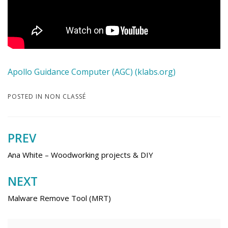
Apollo Guidance Computer (AGC) (klabs.org)
POSTED IN
NON CLASSÉ
PREV
Navigation
de
Ana White – Woodworking projects & DIY
l’article
NEXT
Malware Remove Tool (MRT)