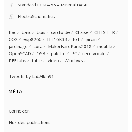
Standard ECMA-55 – Minimal BASIC
ElectroSchematics
Bac
banc
bois
cardioïde
Chaise
CHEST'ER
CO2
esp8266
HT16K33
IoT
jardin
jardinage
Lora
MakerFaireParis2018
meuble
OpenSCAD
OSB
palette
PC
reco vocale
RFFLabs
table
vidéo
Windows
Tweets by LabAllen91
MÉTA
Connexion
Flux des publications