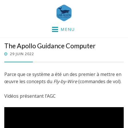
Lab'Allen
partie dans la mer !
MENU
The Apollo Guidance Computer
POSTED
29 JUIN 2022
ON
Parce que ce système a été un des premier à mettre en
œuvre les concepts du
Fly-by-Wire
(commandes de vol).
Vidéos présentant l’AGC