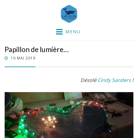
Lab'Allen
partie dans la mer !
MENU
Papillon de lumière…
POSTED
10 MAI 2019
ON
Désolé
Cindy Sanders
!