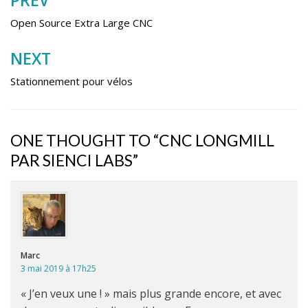
PREV
Navigation
de
Open Source Extra Large CNC
l’article
NEXT
Stationnement pour vélos
ONE THOUGHT TO “CNC LONGMILL
PAR SIENCI LABS”
Marc
3 mai 2019 à 17h25
« J’en veux une ! » mais plus grande encore, et avec