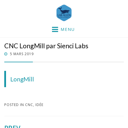
Lab'Allen
partie dans la mer !
MENU
CNC LongMill par Sienci Labs
POSTED
5 MARS 2019
ON
LongMill
POSTED IN
CNC
,
IDÉE