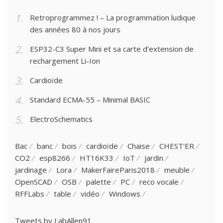
Retroprogrammez ! – La programmation ludique
des années 80 à nos jours
ESP32-C3 Super Mini et sa carte d’extension de
rechargement Li-Ion
Cardioïde
Standard ECMA-55 – Minimal BASIC
ElectroSchematics
Bac
banc
bois
cardioïde
Chaise
CHEST'ER
CO2
esp8266
HT16K33
IoT
jardin
jardinage
Lora
MakerFaireParis2018
meuble
OpenSCAD
OSB
palette
PC
reco vocale
RFFLabs
table
vidéo
Windows
Tweets by LabAllen91